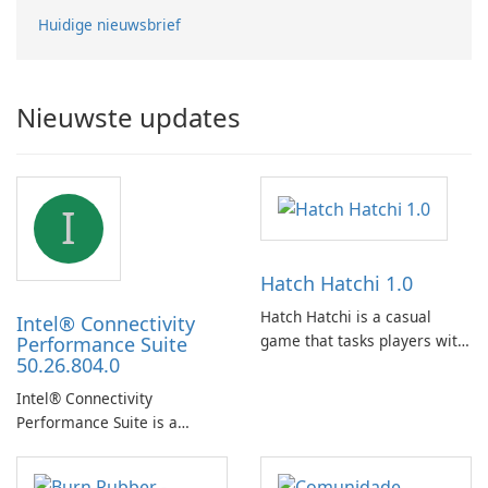
Huidige nieuwsbrief
Nieuwste updates
I
Hatch Hatchi 1.0
Hatch Hatchi is a casual
Intel® Connectivity
game that tasks players with
Performance Suite
50.26.804.0
achieving a high score,
hatching eggs, and sharing
Intel® Connectivity
progress with friends. The
Performance Suite is a
experience centers on
network optimization utility
incubating eggs and
designed to identify factors
expanding gameplay through