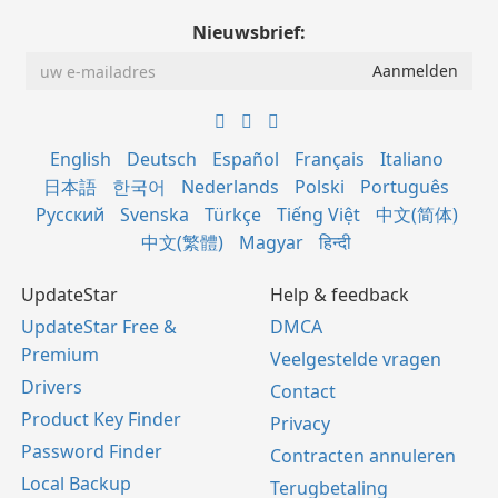
Nieuwsbrief:
English
Deutsch
Español
Français
Italiano
日本語
한국어
Nederlands
Polski
Português
Русский
Svenska
Türkçe
Tiếng Việt
中文(简体)
中文(繁體)
Magyar
हिन्दी
UpdateStar
Help & feedback
UpdateStar Free &
DMCA
Premium
Veelgestelde vragen
Drivers
Contact
Product Key Finder
Privacy
Password Finder
Contracten annuleren
Local Backup
Terugbetaling