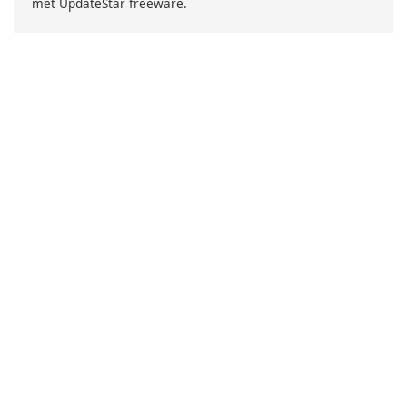
met UpdateStar freeware.