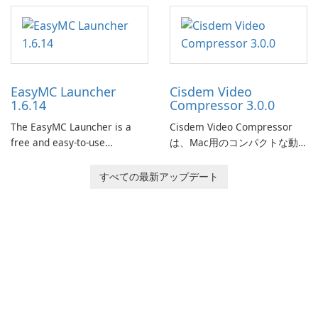
This game is where it all
imagination to life. With a
began! Junk Jack Retro,
wide range of tools and
formerly known as Junk Jack,
features, this app allows
now offers widescreen
users to easily design 3D
support.
models and generate
EasyMC Launcher
Cisdem Video
captivating animated scenes.
1.6.14
Compressor 3.0.0
The EasyMC Launcher is a
Cisdem Video Compressor
free and easy-to-use
は、Mac用のコンパクトな動
Minecraft launcher
画圧縮ソフトです。パーセン
developed by EasyMC. It
テージ、ターゲットファイル
すべての最新アップデート
allows Minecraft players to
のサイズ、ファイルのパラメ
quickly and easily access
ータを設定することで、メデ
their favorite servers and
ィアファイルを圧縮し、満足
mods with just a few clicks.
のいく結果を得ることができ
ます。この圧縮ソフトを使用
すると、エンコードモードと
品質を選択し、圧縮結果をプ
レビューできます。また、一
般的な動画とオーディオ形式