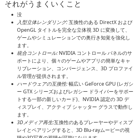
それがうまくいくこと
没
入型立体レンダリング:
互換性のある DirectX および
OpenGL タイトルを完全な立体視 3D に変換して、
ゲームやシミュレーションでの奥行き知覚を強化し
ます。
統合コントロール:
NVIDIA コントロール パネルのサ
ポートにより、個々のゲームやアプリの簡単なキャ
リブレーション、コンバージェンス、3D プロファイ
ル管理が提供されます。
ハードウェアの互換性:
幅広い GeForce GPU (レガシ
ー GTX シリーズおよびレガシー ドライバーをサポー
トする一部の新しいカード)、NVIDIA 認定の 3D デ
ィスプレイ、アクティブ シャッター グラスで動作し
ます。
3Dメディア再生:
互換性のあるプレーヤーやディスプ
レイとペアリングすると、3D Blu-rayムービーの視
聴や3D写真の視聴が可能になります。