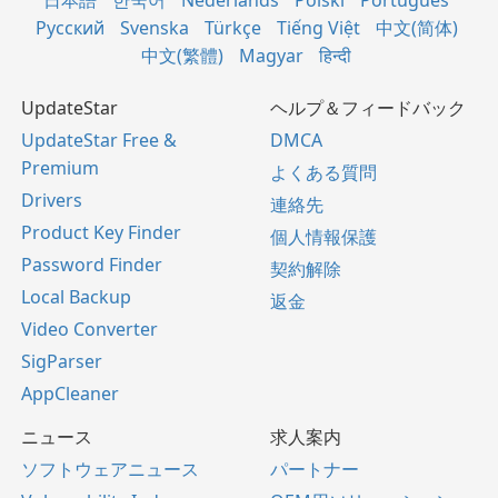
日本語
한국어
Nederlands
Polski
Português
Русский
Svenska
Türkçe
Tiếng Việt
中文(简体)
中文(繁體)
Magyar
हिन्दी
UpdateStar
ヘルプ＆フィードバック
UpdateStar Free &
DMCA
Premium
よくある質問
Drivers
連絡先
Product Key Finder
個人情報保護
Password Finder
契約解除
Local Backup
返金
Video Converter
SigParser
AppCleaner
ニュース
求人案内
ソフトウェアニュース
パートナー