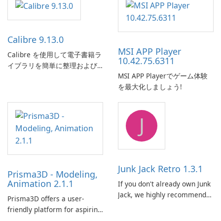
Calibre 9.13.0
MSI APP Player
Calibre を使用して電子書籍ラ
10.42.75.6311
イブラリを簡単に整理および
MSI APP Playerでゲーム体験
管理します。
を最大化しましょう!
J
Junk Jack Retro 1.3.1
Prisma3D - Modeling,
Animation 2.1.1
If you don't already own Junk
Jack, we highly recommend
Prisma3D offers a user-
purchasing it before
friendly platform for aspiring
considering Junk Jack Retro.
3D creators to bring their